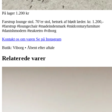
På lager
1.200 kr
Farstrup lounge stol. 70’er stol, betræk af blødt læder. kr. 1.200,-
#farstrup #loungechair #madeindenmark #midcenturyfurniture
#danishmodern #teakretro #viborg
Kontakt os om varen
Se på Instagram
Butik: Viborg • Åbent efter aftale
Relaterede varer