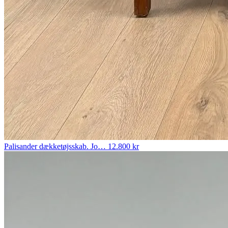
Palisander dækketøjsskab. Jo…
12.800 kr