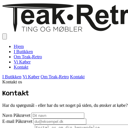
Hjem
I Butikken
Om Teak-Retro
Vi Køber
Kontakt
I Butikken
Vi Køber
Om Teak-Retro
Kontakt
Kontakt os
Kontakt
Har du spørgsmål - eller har du set noget på siden, du ønsker at købe? V
Navn
Påkrævet
E-mail
Påkrævet